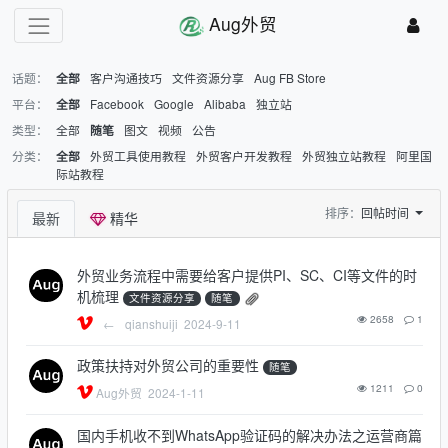
Aug外贸
话题：
客户沟通技巧
文件资源分享
Aug FB Store
全部
平台：
Facebook
Google
Alibaba
独立站
全部
类型：
全部
图文
视频
公告
随笔
分类：
外贸工具使用教程
外贸客户开发教程
外贸独立站教程
阿里国
全部
际站教程
排序：
回帖时间
最新
精华
外贸业务流程中需要给客户提供PI、SC、CI等文件的时
机梳理
文件资源分享
随笔
2658
1
←
qianshuiji
2024-9-11
政策扶持对外贸公司的重要性
随笔
1211
0
Aug外贸
2024-1-11
国内手机收不到WhatsApp验证码的解决办法之运营商篇