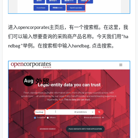
进入
主页
后，有一个搜索框
。
在这里，
我
opencorporates
们
可以输入想要查询的采购商产品名称
。
今天
我们用
“
ha
举例。在搜索框中输入
点击搜索。
ndbag
”
handba
g,