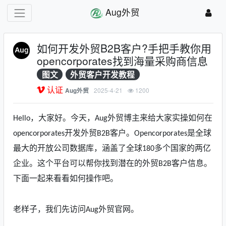
Aug外贸
如何开发外贸B2B客户?手把手教你用
opencorporates找到海量采购商信息
图文
外贸客户开发教程
认证
2025-4-21
1200
Aug外贸
，大家好。今天，
外贸博主来给大家实操如何在
Hello
Aug
开发外贸
客户。
是全球
opencorporates
B2B
Opencorporates
最大的开放公司数据库，
涵盖了全球
多个国家的两亿
180
企业
。
这个平台
可以帮你
找到潜在的外贸
客户
信息。
B2B
下面一起来看看如何操作吧。
老样子，我们先访问
外贸官网。
Aug