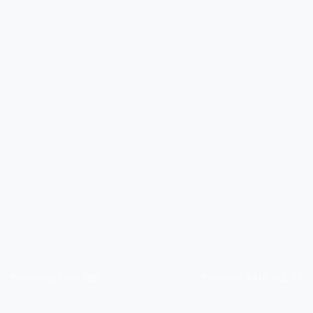
Powered by Xiuno BBS
Processed:
, SQL:
0.018
12