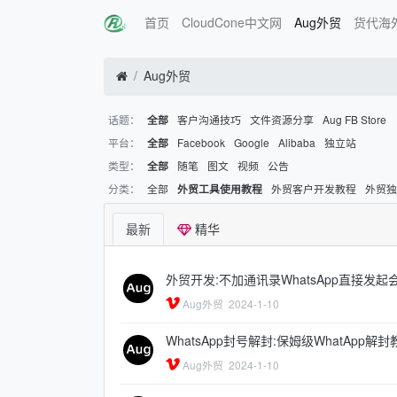
首页
CloudCone中文网
Aug外贸
货代海
Aug外贸
话题：
客户沟通技巧
文件资源分享
Aug FB Store
全部
平台：
Facebook
Google
Alibaba
独立站
全部
类型：
随笔
图文
视频
公告
全部
分类：
全部
外贸客户开发教程
外贸
外贸工具使用教程
最新
精华
外贸开发:不加通讯录WhatsApp直接发起
Aug外贸
2024-1-10
WhatsApp封号解封:保姆级WhatApp解封
Aug外贸
2024-1-10