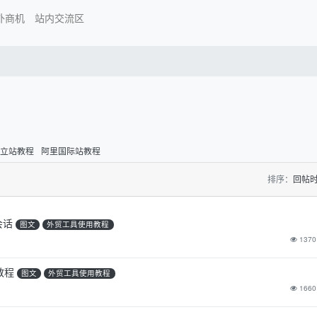
外商机
站内交流区
独立站教程
阿里国际站教程
排序：
回帖
会话
图文
外贸工具使用教程
1370
教程
图文
外贸工具使用教程
1660